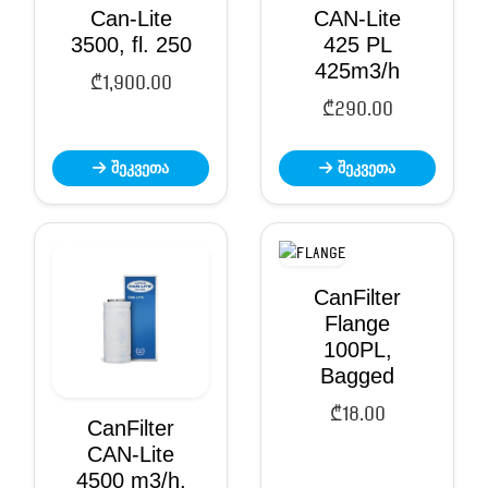
Can-Lite
CAN-Lite
3500, fl. 250
425 PL
425m3/h
₾
1,900.00
₾
290.00
შეკვეთა
შეკვეთა
CanFilter
Flange
100PL,
Bagged
₾
18.00
CanFilter
CAN-Lite
4500 m3/h,