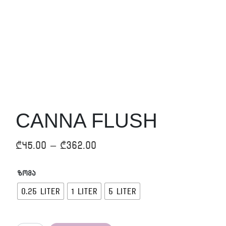
CANNA FLUSH
Price
₾
45.00
–
₾
362.00
range:
ზომა
₾45.00
0.25 LITER
1 LITER
5 LITER
through
₾362.00