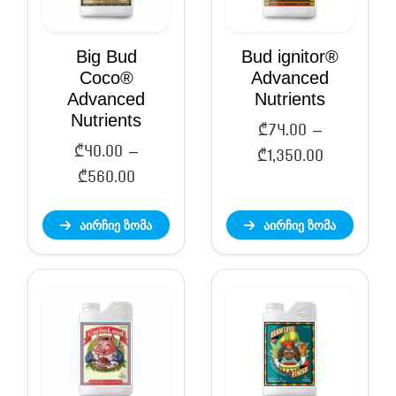
Big Bud
Bud ignitor®
Coco®
Advanced
Advanced
Nutrients
Nutrients
₾
74.00
–
₾
40.00
–
Price
₾
1,350.00
Price
₾
560.00
range:
range:
₾74.00
აირჩიე ზომა
აირჩიე ზომა
₾40.00
through
through
₾1,350.00
₾560.00