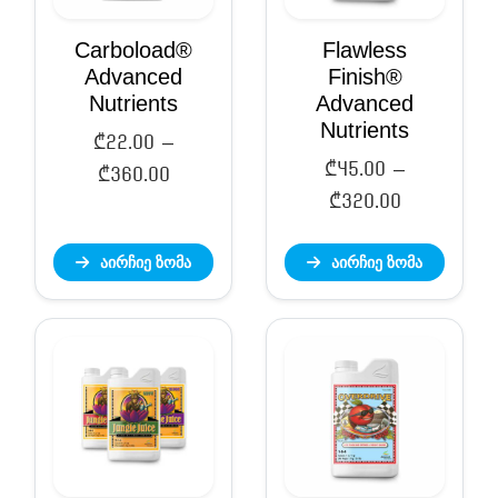
Carboload®
Flawless
Advanced
Finish®
Nutrients
Advanced
Nutrients
₾
22.00
–
₾
45.00
–
Price
₾
360.00
Price
₾
320.00
range:
range:
₾22.00
აირჩიე ზომა
აირჩიე ზომა
₾45.00
through
through
₾360.00
₾320.00