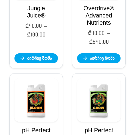
Jungle
Overdrive®
Juice®
Advanced
Nutrients
₾
40.00
–
₾
40.00
–
Price
₾
160.00
Price
₾
540.00
range:
range:
₾40.00
აირჩიე ზომა
აირჩიე ზომა
₾40.00
through
through
₾160.00
₾540.00
pH Perfect
pH Perfect