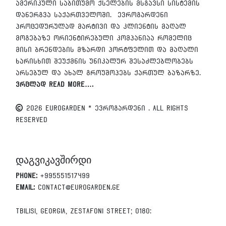
ამერიკული საბითუმო ქსელების მსგავსი სისტემის
დანერგვა საქართველოში. ევროგარდენი
პროცედურულად მარტივი და კლიენტის მაღალ
მოგებაზე ორიენტირებული კომპანიაა რომელიც
მისი ბრენდების მზარდი პორტფელით და მაღალი
ხარისხით შეუქმნის უნიკალურ შესაძლებლობებს
არსებულ და ახალ გროუშოპებს ქართულ ბაზარზე.
ვრცლად Read More….
2026 EUROGARDEN * ევროგარდენი . All Rights
Reserved
დაგვიკავშირდი
Phone:
+995551517499
Email:
contact@eurogarden.ge
Tbilisi, Georgia, Zestafoni Street; 0180: