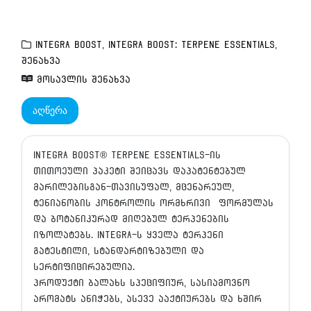
Integra BOOST
,
Integra BOOST: TERPENE ESSENTIALS
,
შენახვა
მოსავლის შენახვა
აღწერა
Integra Boost® Terpene Essentials-ის
თითოეული პაკეტი შეიცავს დაპატენტებულ
მარილებისგან-თავისუფალ, მცენარეულ,
ტენიანობის კონტროლის ორმხრივი ფორმულას
და ბოტანიკურად მიღებულ ტერპენების
იზოლატებს. Integra-ს ყველა ტერპენი
გატესტილი, სტანდარტიზებული და
სერტიფიცირებულია.
პროდუქტი ბალახს სპეციფიურ, სასიამოვნო
არომატს ანიჭებს, ასევე ააქტიურებს და ხშირ