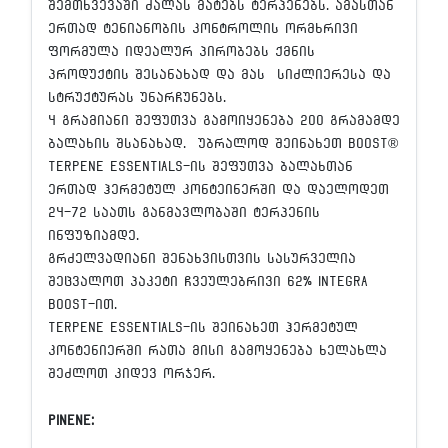
შემთხვევაში ძალას მატებს ტერპენებს. ამასთან
ერთად ტენიანობის კონტროლის ორმხრივი
ფორმულა იდეალურ პირობებს ქმნის
პროდუქტის შესანახად და მას სიძლიერესა და
სტრუქტურას უნარჩუნებს.
4 გრამიანი შეფუთვა გამოიყენება 200 გრამამდე
ბალახის შსანახად. უბრალოდ შეინახეთ Boost®
Terpene Essentials-ის შეფუთვა ბალახთან
ერთად ჰერმეტულ კონტეინერში და დაელოდეთ
24-72 საათს განმავლობაში ტერპენის
ინფუზიამდე.
გრძელვადიანი შენახვისთვის სასურველია
შეცვალოთ პაკეტი ჩვეულებრივი 62% Integra
Boost-ით.
Terpene Essentials-ის შეინახეთ ჰერმეტულ
კონტენიერში რათა მისი გამოყენება ხელახლა
შეძლოთ კიდევ ორჯერ.
Pinene: