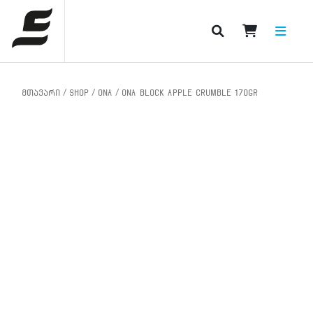
PRODUCT CATEGORIES
მთავარი
/
Shop
/
ONA
/ ONA BLOCK Apple Crumble 170gr