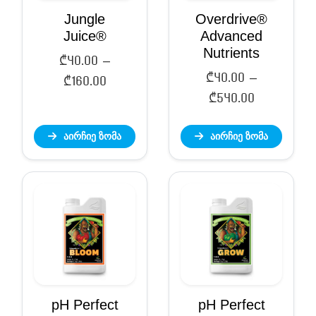
Jungle
Overdrive®
Juice®
Advanced
Nutrients
₾
40.00
–
₾
40.00
–
Price
₾
160.00
Price
₾
540.00
range:
range:
₾40.00
აირჩიე ზომა
აირჩიე ზომა
₾40.00
through
through
₾160.00
₾540.00
pH Perfect
pH Perfect