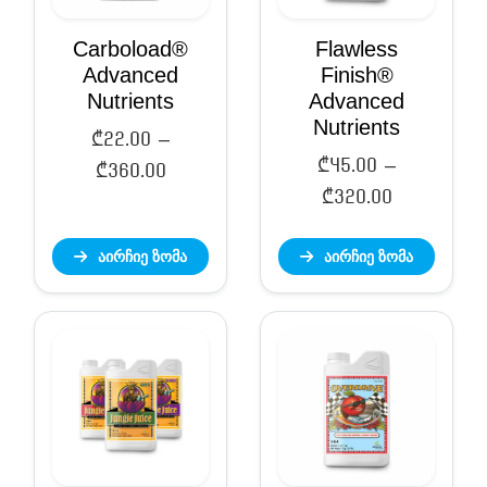
Carboload®
Flawless
Advanced
Finish®
Nutrients
Advanced
Nutrients
₾
22.00
–
₾
45.00
–
Price
₾
360.00
Price
₾
320.00
range:
range:
₾22.00
აირჩიე ზომა
აირჩიე ზომა
₾45.00
through
through
₾360.00
₾320.00