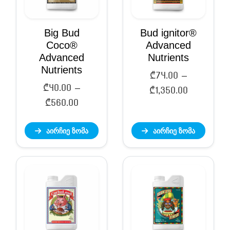
Big Bud
Bud ignitor®
Coco®
Advanced
Advanced
Nutrients
Nutrients
₾
74.00
–
₾
40.00
–
Price
₾
1,350.00
Price
₾
560.00
range:
range:
₾74.00
აირჩიე ზომა
აირჩიე ზომა
₾40.00
through
through
₾1,350.00
₾560.00